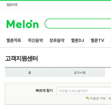
멜론티켓
멜론차트
최신음악
장르음악
멜론DJ
멜론TV
고객지원센터
홈
공지사항
빠르게 찾기
이용권 구매